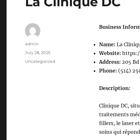
La Clinique DC
Business Inform
Author
admin
Name:
La Cliniq
Posted
July 28, 2025
Website:
https:
on
Categories
Uncategorized
Address:
205 Bd 
Phone:
(514) 2
Description:
Clinique DC, sit
traitements médi
fillers, le laser
soins qui répond