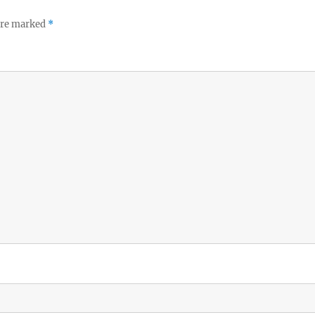
 are marked
*