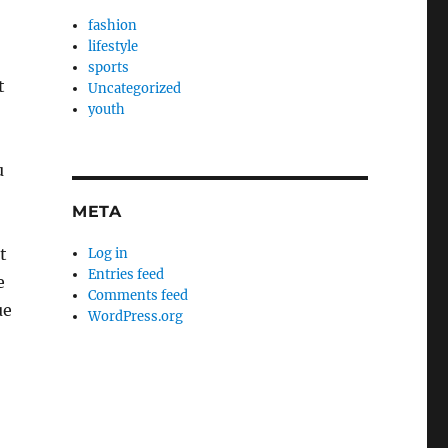
fashion
lifestyle
sports
t
Uncategorized
youth
u
META
t
Log in
Entries feed
e
Comments feed
ue
WordPress.org