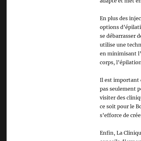
adapté et met en
En plus des inje
options d’épilati
se débarrasser d
utilise une tech
en minimisant l’
corps, l’épilatio
Il est important
pas seulement p
visiter des clin
ce soit pour le B
s’efforce de cré
Enfin, La Cliniq